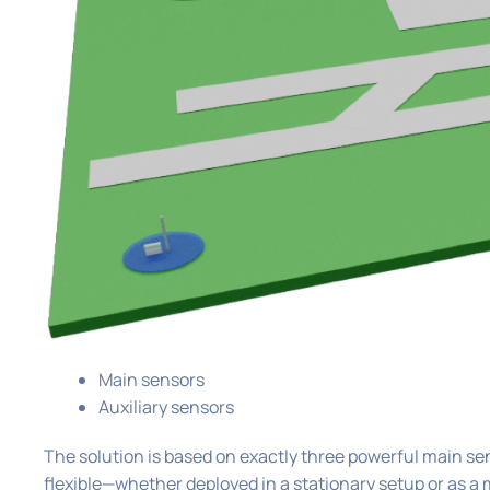
Main sensors
Auxiliary sensors
The solution is based on exactly three powerful main se
flexible—whether deployed in a stationary setup or as a mo