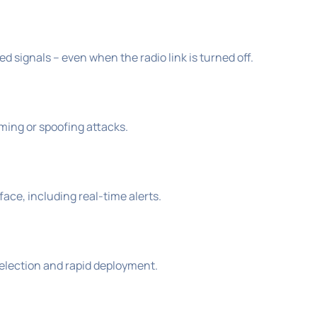
ed signals – even when the radio link is turned off.
ming or spoofing attacks.
face, including real-time alerts.
 selection and rapid deployment.