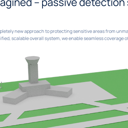
agined – passive detection
pletely new approach to protecting sensitive areas from unman
ified, scalable overall system, we enable seamless coverage o