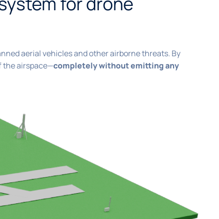
 system for drone
ned aerial vehicles and other airborne threats. By
f the airspace—
completely without emitting any