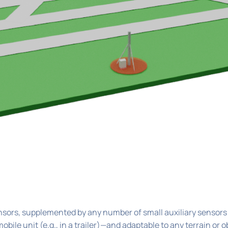
nsors, supplemented by any number of small auxiliary sensors
bile unit (e.g., in a trailer)—and adaptable to any terrain or o