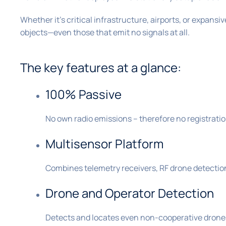
Whether it’s critical infrastructure, airports, or expansiv
objects—even those that emit no signals at all.
The key features at a glance:
100% Passive
No own radio emissions – therefore no registrati
Multisensor Platform
Combines telemetry receivers, RF drone detection
Drone and Operator Detection
Detects and locates even non-cooperative drones