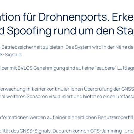
tion für Drohnenports. Erk
Spoofing rund um den Star
triebssicherheit zu bieten. Das System wird in der Nähe des
S-Signale.
ber mit BVLOS Genehmigung sind auf eine "saubere" Luftlag
berwachung mit einer kontinuierlichen Überprüfung der GNSS-Q
al weiteren Sensoren visualisiert und bietet so einen umfas
nformationen werden auf einer einheitlichen Benutzeroberfläc
alität des GNSS-Signals. Dadurch können GPS-Jamming- und Sp